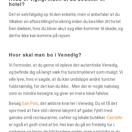
hotel?
Det er selvfølgelig op til den enkelte, men vi anbefaler at du
tilkøber en afbestillingsforsikring inden du bestiller dit hotel.
Den dækker, hvis du bliver akut syg eller kommer til skade, og
derfor ikke kan komme på rejsen.
Hvor skal man bo i Venedig?
Vi formoder, at du gerne vil opleve det autentiske Venedig,
og befinde dig så langt væk fra turistmylderet som muligt. Vi
ville lyve, hvis vi sagde, at du kan undslippe andre turister
fuldstændig, for det kan du ikke… Men der er nogle nabolag
som er mindre besøgte og giver en mere lokal følelse.
Besøg
San Polo
, det ældste kvarter i Venedig. Du vil få det
sjov med at fare vild i denne labyrint af gader fyldt med
ganske små restauranter, caféer og lokale butikker.
Castello
er også et godt sted at bo. Her kan du gå en fredelig tur i
parkerne og langs de lidt bredere gader, men samtidig er du