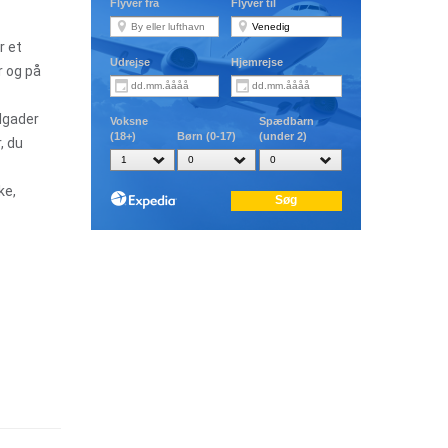
r et
r og på
lgader
, du
ke,